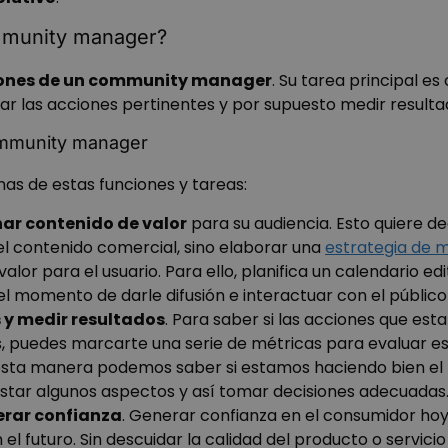
mmunity manager?
ones de un community manager
. Su tarea principal es
car las acciones pertinentes y por supuesto medir result
ommunity manager
as de estas funciones y tareas:
nar contenido de valor
para su audiencia. Esto quiere de
l contenido comercial, sino elaborar una
estrategia de 
alor para el usuario. Para ello, planifica un calendario edi
el momento de darle difusión e interactuar con el público
s y medir resultados
. Para saber si las acciones que e
s, puedes marcarte una serie de métricas para evaluar e
 esta manera podemos saber si estamos haciendo bien el t
star algunos aspectos y así tomar decisiones adecuadas
nerar confianza
. Generar confianza en el consumidor hoy
 el futuro. Sin descuidar la calidad del producto o servici