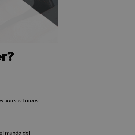
er?
es son sus tareas,
 el mundo del