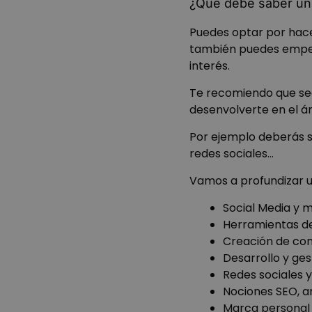
¿Qué debe saber u
wordpress_test_coo
Puedes optar por hac
también puedes empe
__cf_bm
interés.
Te recomiendo que s
VISITOR_PRIVACY_
desenvolverte en el ám
Por ejemplo deberás s
redes sociales…
Vamos a profundizar u
Nombre
Social Media y 
Provee
Nombre
Nombre
Herramientas de
prism_611583736
/
Domin
Nombre
Creación de cont
prism_611583736
_ga_8NV3VDT3LR
vuid
Vimeo.
Desarrollo y ge
_gcl_au
Inc.
__Secure-ROLLOU
.vimeo.
Redes sociales 
_clck
_cfuvid
.vimeo.
Nociones SEO, a
Marca personal
_fbp