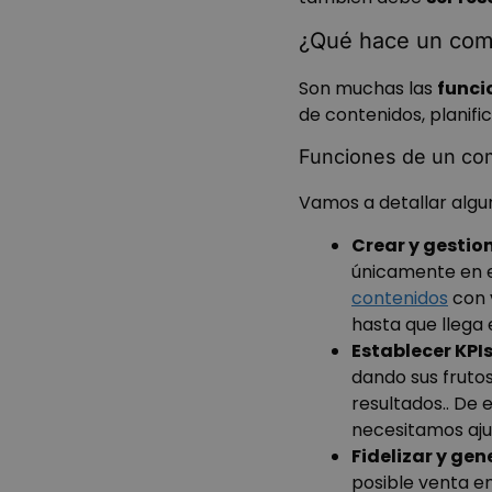
¿Qué hace un co
Son muchas las
funci
de contenidos, planifi
Funciones de un c
Vamos a detallar algun
Crear y gestio
únicamente en e
contenidos
con v
hasta que llega 
Establecer KPI
dando sus fruto
resultados.. De
necesitamos aju
Fidelizar y ge
posible venta en