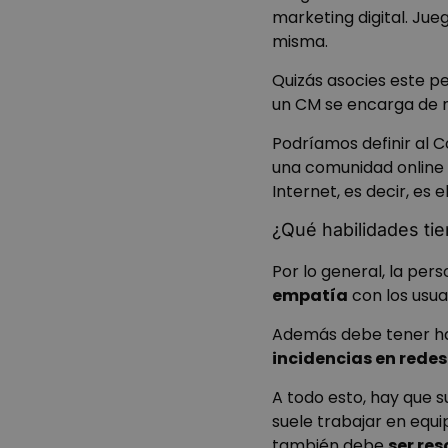
marketing digita
l. Jue
misma.
Quizás asocies este pe
un CM se encarga de
Podríamos definir al 
una comunidad online 
Internet, es decir, es e
¿Qué habilidades t
Por lo general, la pe
empatía
con los usua
Además debe tener ha
incidencias en redes
A todo esto, hay que 
suele trabajar en equ
también debe
ser res