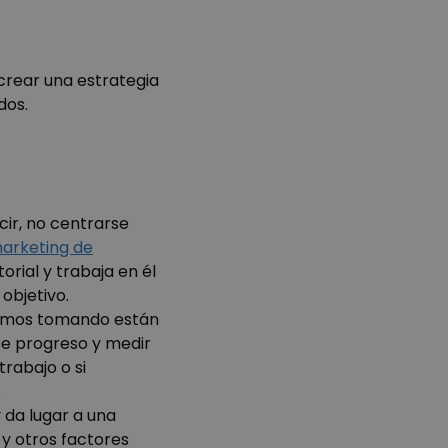
 crear una estrategia
ados.
cir, no centrarse
marketing de
torial y trabaja en él
 objetivo.
stamos tomando están
se progreso y medir
rabajo o si
.
 da lugar a una
o y otros factores