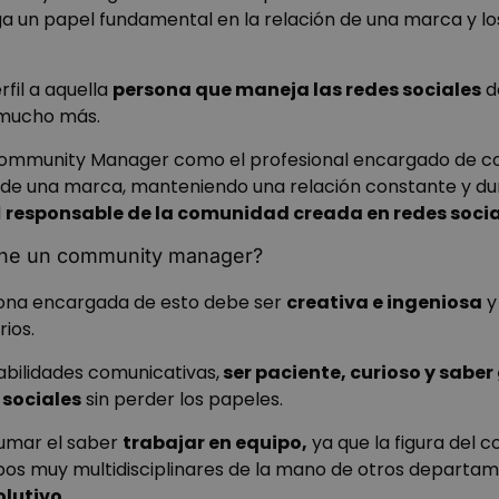
ga un papel fundamental en la relación de una marca y los
rfil a aquella
persona que maneja las redes sociales
d
 mucho más.
Community Manager como el profesional encargado de con
de una marca, manteniendo una relación constante y du
l
responsable de la comunidad creada en redes socia
iene un community manager?
rsona encargada de esto debe ser
creativa e ingeniosa
y
rios.
bilidades comunicativas,
ser paciente, curioso y saber
 sociales
sin perder los papeles.
sumar el saber
trabajar en equipo,
ya que la figura del
ipos muy multidisciplinares de la mano de otros departam
olutivo
.