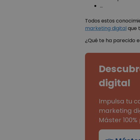
_ga_0M0Z8VTNVS
…
_clsk
YSC
Todos estos conocimie
marketing digital
que t
VISITOR_INFO1_LIV
_ga
¿Qué te ha parecido e
ac_enable_tracking
Descubre
digital
Impulsa tu ca
marketing di
Máster 100% 