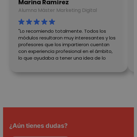
Marina Ramírez
Cookies no clasificadas
Alumna Máster Marketing Digital
Las cookies estrictamente necesarias permiten la
funcionalidad principal del sitio web, como el inicio
de sesión de usuario y la gestión de cuentas. El sitio
"Lo recomiendo totalmente. Todos los
web no se puede utilizar correctamente sin las
módulos resultaron muy interesantes y los
cookies estrictamente necesarias.
profesores que los impartieron cuentan
Proveedor
/
Nombre
Vencimient
con experiencia profesional en el ámbito,
Dominio
lo que ayudaba a tener una idea de lo
__cf_bm
29 minuto
Cloudflare Inc.
que voy a encontrarme en el ámbito
59 segundo
.vimeo.com
laboral."
wordpress_test_cookie
Sesión
Automattic Inc.
¿Aún tienes dudas?
wanatopacademy.es