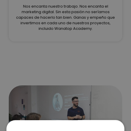
Nos encanta nuestro trabajo. Nos encanta el
marketing digital. Sin esta pasión no seríamos
capaces de hacerlo tan bien. Ganas y empeño que
invertimos en cada uno de nuestros proyectos,
incluido Wanatop Academy.