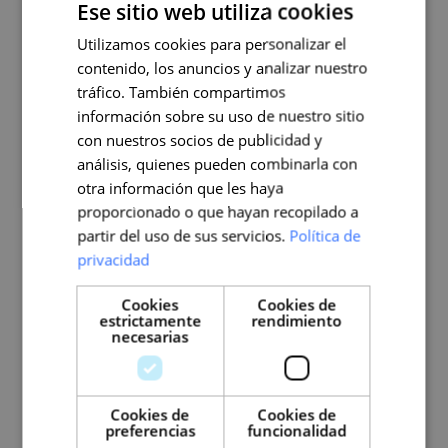
Ese sitio web utiliza cookies
Utilizamos cookies para personalizar el
contenido, los anuncios y analizar nuestro
tráfico. También compartimos
información sobre su uso de nuestro sitio
con nuestros socios de publicidad y
Nos gusta lo que
análisis, quienes pueden combinarla con
hacemos,
otra información que les haya
proporcionado o que hayan recopilado a
y enseñarlo
partir del uso de sus servicios.
Política de
privacidad
Somos la academia de una agencia. Nos gusta lo
Cookies
Cookies de
que hacemos y queremos enseñarlo al mundo.
estrictamente
rendimiento
“Compartir es vivir” y nosotros lo tenemos muy
necesarias
claro.
Por eso, surgió Wanatop Academy:
la
Cookies de
Cookies de
formación que siempre quisimos haber
preferencias
funcionalidad
disfrutado como estudiantes
. Los profesores