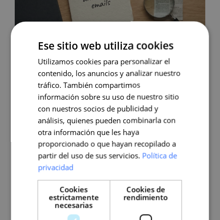
Ese sitio web utiliza cookies
INTELIGENCIA ARTIFICIAL
Prompts que venden: ejemplos
Utilizamos cookies para personalizar el
contenido, los anuncios y analizar nuestro
para landings, anuncios y emails
tráfico. También compartimos
Seguro que te suena esta escena: abres
información sobre su uso de nuestro sitio
ChatGPT, escribes “hazme una landing para mi
con nuestros socios de publicidad y
curso” y te devuelve un texto correcto… pero
análisis, quienes pueden combinarla con
clonado, de esos que podrían servirle igual a una
otra información que les haya
academia, a una app d...
proporcionado o que hayan recopilado a
partir del uso de sus servicios.
Política de
privacidad
Cookies
Cookies de
estrictamente
rendimiento
necesarias