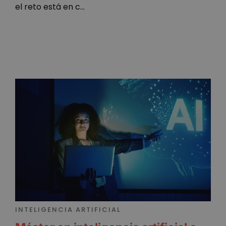
el reto está en c...
Cookies de rendimiento
Cookies de preferencias
Cookies de funcionalidad
Cookies no clasificadas
Las cookies estrictamente necesarias permiten la
funcionalidad principal del sitio web, como el inicio
de sesión de usuario y la gestión de cuentas. El sitio
web no se puede utilizar correctamente sin las
cookies estrictamente necesarias.
Proveedor
/
Nombre
Vencimient
Dominio
__cf_bm
29 minuto
Cloudflare Inc.
59 segundo
.vimeo.com
INTELIGENCIA ARTIFICIAL