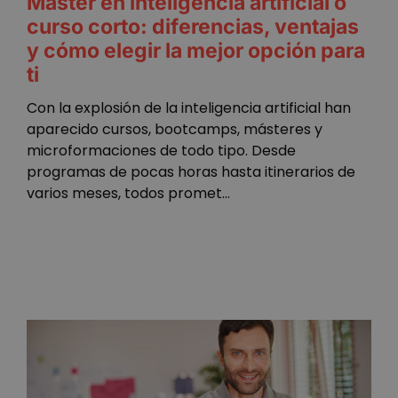
Máster en inteligencia artificial o
curso corto: diferencias, ventajas
wordpress_test_cookie
Sesión
Automattic Inc.
wanatopacademy.es
y cómo elegir la mejor opción para
ti
Política de Privacidad de Google
Con la explosión de la inteligencia artificial han
aparecido cursos, bootcamps, másteres y
__cf_bm
29 minuto
Cloudflare Inc.
microformaciones de todo tipo. Desde
59 segundo
.activehosted.com
programas de pocas horas hasta itinerarios de
varios meses, todos promet...
VISITOR_PRIVACY_METADATA
5 meses 4
YouTube
semanas
.youtube.com