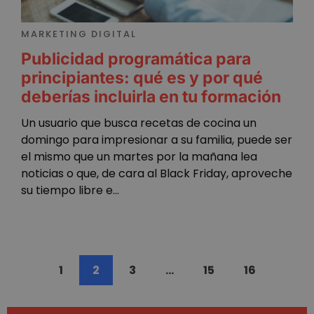
únicos
Yout
asigna
númer
ac_enable_tracking
1 mes
Esta
ActiveCampaign
MARKETING DIGITAL
genera
está
LLC
aleato
asoc
wanatopacademy.es
Publicidad programática para
como
Acti
identif
Cam
principiantes: qué es y por qué
de clie
está
incluye
conf
deberías incluirla en tu formación
cada so
para
de pág
conf
un sitio
que 
Un usuario que busca recetas de cocina un
utiliza 
habi
calcular
segu
domingo para impresionar a su familia, puede ser
datos 
para 
visitant
el mismo que un martes por la mañana lea
web.
sesione
segu
noticias o que, de cara al Black Friday, aproveche
campañ
se ut
los inf
para
su tiempo libre e...
de anál
info
sitios.
nues
tráf
mejo
expe
del 
del s
web
1
2
3
…
15
16