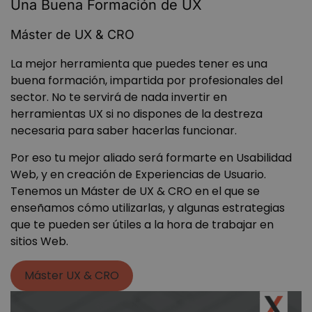
Una Buena Formación de UX
utiliza 
Fac
.wanatopacademy.es
cookie 
para
manten
una 
Máster de UX & CRO
estado 
prod
sesión.
publ
com
La mejor herramienta que puedes tener es una
_clsk
1 día
Esta co
ofer
Microsoft
está as
tiem
.wanatopacademy.es
buena formación, impartida por profesionales del
con el
de
softwa
anun
sector. No te servirá de nada invertir en
análisi
exte
herramientas UX si no dispones de la destreza
Microso
Clarity.
YSC
Sesión
You
Google LLC
necesaria para saber hacerlas funcionar.
utiliza 
conf
.youtube.com
almace
esta
inform
para
Por eso tu mejor aliado será formarte en Usabilidad
sobre l
las 
del usu
Web, y en creación de Experiencias de Usuario.
vide
combin
incr
Tenemos un Máster de UX & CRO en el que se
múltipl
puntos
VISITOR_INFO1_LIVE
5 meses 4
You
Google LLC
enseñamos cómo utilizarlas, y algunas estrategias
vista d
semanas
esta
.youtube.com
en una 
esta
que te pueden ser útiles a la hora de trabajar en
sesión 
para
sitios Web.
usuari
un
fines
segu
analític
de l
pref
Máster UX & CRO
_ga
1 año 1 mes
Este n
Google LLC
del 
de cook
.wanatopacademy.es
para
asocia
vide
Google
You