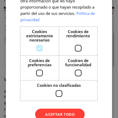
otra información que les haya
proporcionado o que hayan recopilado a
partir del uso de sus servicios.
Política de
privacidad
Cookies
Cookies de
estrictamente
rendimiento
necesarias
Cookies de
Cookies de
preferencias
funcionalidad
Woopra
Cookies no clasificadas
¿Cómo puedo analizar en tiempo real los datos de
mi Web? Pues con Woopra. Es una herramienta
súper completa que proporciona datos en tiempo
real, estableciendo diferentes segmentos de
ACEPTAR TODO
usuarios según su comportamiento. También se