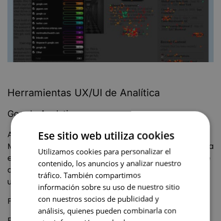
Herramientas UX/UI de Analítica
Google Analytics
Ese sitio web utiliza cookies
Analytics se utilizar para casi cualquier ámbito del
Marketing Digital en general, y puede sernos útil para
Utilizamos cookies para personalizar el
evaluar cómo está funcionando nuestra Web. Puede
contenido, los anuncios y analizar nuestro
aportarnos una gran cantidad de datos que
tráfico. También compartimos
utilizaremos para mejorar nuestra experiencia.
información sobre su uso de nuestro sitio
con nuestros socios de publicidad y
Página Web:
Google Analytics
análisis, quienes pueden combinarla con
Precio: Gratuita