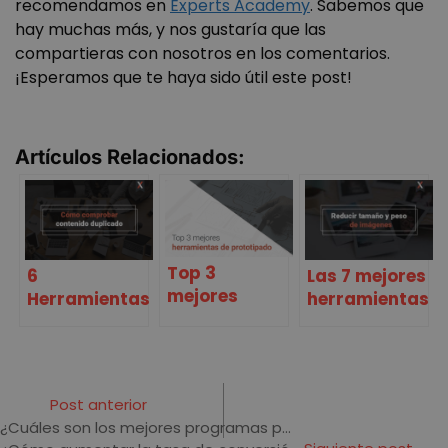
recomendamos en
Experts Academy
. Sabemos que
de anál
info
sitios.
nues
hay muchas más, y nos gustaría que las
tráf
compartieras con nosotros en los comentarios.
mejo
expe
¡Esperamos que te haya sido útil este post!
del 
del s
web
Artículos Relacionados:
Top 3
6
Las 7 mejores
mejores
Herramientas
herramientas
herramientas
para
para reducir
de
comprobar
el tamaño de
prototipado
contenido
imágenes
web
duplicado en
online
Post anterior
una web
¿Cuáles son los mejores programas para editar vídeos?