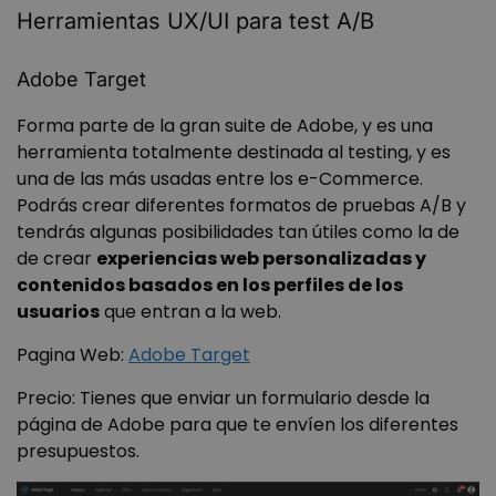
__cf_bm
29 minuto
Herramientas UX/UI para test A/B
Cloudflare Inc.
59 segundo
.vimeo.com
Adobe Target
Forma parte de la gran suite de Adobe, y es una
herramienta totalmente destinada al testing, y es
una de las más usadas entre los e-Commerce.
Podrás crear diferentes formatos de pruebas A/B y
tendrás algunas posibilidades tan útiles como la de
wordpress_test_cookie
Sesión
Automattic Inc.
wanatopacademy.es
de crear
experiencias web personalizadas y
contenidos basados en los perfiles de los
usuarios
que entran a la web.
Política de Privacidad de Google
Pagina Web:
Adobe Target
__cf_bm
29 minuto
Cloudflare Inc.
59 segundo
.activehosted.com
Precio: Tienes que enviar un formulario desde la
página de Adobe para que te envíen los diferentes
presupuestos.