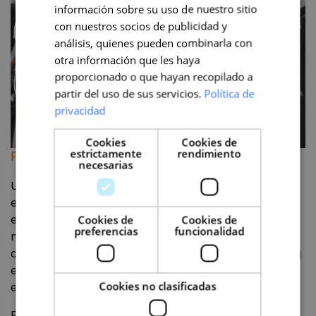
información sobre su uso de nuestro sitio
con nuestros socios de publicidad y
análisis, quienes pueden combinarla con
otra información que les haya
proporcionado o que hayan recopilado a
partir del uso de sus servicios.
Política de
privacidad
Cookies
Cookies de
estrictamente
rendimiento
Paso 3: Crea un plan de contenido
necesarias
Un
plan de contenidos
es el documento mediante
el cual crearemos y programaremos nuestra
estrategia de contenidos. En él hay que establecer
Cookies de
Cookies de
preferencias
funcionalidad
muy claramente los mensajes clave de la campaña
de manera interna. Ya que aparecerán en el briefing
externo que se envía a los influencers, donde se
Cookies no clasificadas
explican las ideas clave.
El contenido de este plan,
dependerá del objetivo