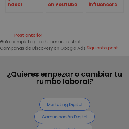
hacer
en Youtube
influencers
marketing
Ads: ¿Cómo
de
de
hacer una
marketing
influencers?
campaña
digital
[TODO lo
exitosa?
Post anterior
que debes
Guía completa para hacer una estrategia de email marketing
saber]
Siguiente post
Campañas de Discovery en Google Ads
¿Quieres empezar o cambiar tu
rumbo laboral?
Marketing Digital
Comunicación Digital