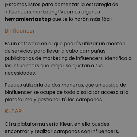
analític
de l
¡Estamos listos para comenzar la estrategia de
pref
influencers marketing! Veamos algunas
_ga
1 año 1 mes
Este n
Google LLC
del 
de cook
.wanatopacademy.es
para
herramientas top
que te lo harán más fácil.
asocia
vide
Google
You
Univers
incr
Binfluencer
Analyti
en lo
es una
tam
actuali
pue
Es un software en el que podrás utilizar un montón
signific
dete
del ser
si el
de servicios para llevar a cabo campañas
análisi
del 
publicitarias de marketing de influencers. Identifica a
Google
está
utilizad
util
los influencers que mejor se ajustan a tus
cookie 
vers
utiliza 
nue
necesidades.
disting
anti
usuario
inte
únicos
Puedes utilizarla de dos maneras, que un equipo de
Yout
asigna
binfluencer se ocupe de todo o solicitar acceso a la
númer
ac_enable_tracking
1 mes
Esta
ActiveCampaign
genera
está
LLC
plataforma y gestionar tú las campañas.
aleato
asoc
wanatopacademy.es
como
Acti
identif
Cam
KLEAR
de clie
está
incluye
conf
cada so
para
Otra plataforma sería Klear, en ella puedes
de pág
conf
encontrar y realizar campañas con influencers.
un sitio
que 
utiliza 
habi