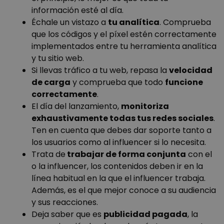
información esté al día.
Échale un vistazo a
tu analítica
. Comprueba
que los códigos y el píxel estén correctamente
implementados entre tu herramienta analítica
y tu sitio web.
Proveedor
/
Si llevas tráfico a tu web, repasa la
velocidad
Nombre
Vencimiento
Descri
Proveedor
Dominio
Nombre
Vencimiento
Descripción
de carga
y comprueba que todo
funcione
/
Dominio
Proveedor
/
Nombre
Vencimiento
Descri
prism_611583736
prism.app-us1.com
1 mes
Dominio
Proveedor
/
correctamente
.
Nombre
Vencimiento
Desc
vuid
1 año 1 mes
El reproductor
Vimeo.com
Dominio
El día del lanzamiento,
monitoriza
prism_611583736
.wanatopacademy.es
1 mes
de vídeo de
_ga_8NV3VDT3LR
Inc.
.wanatopacademy.es
1 año 1 mes
Google
Vimeo utiliza
.vimeo.com
Analyti
_gcl_au
3 meses
Esta
Google LLC
exhaustivamente todas tus redes sociales
.
__Secure-
.youtube.com
estas cookies en
5 meses 4
utiliza 
es
.wanatopacademy.es
ROLLOUT_TOKEN
los sitios web.
semanas
cookie 
Ten en cuenta que debes dar soporte tanto a
esta
manten
por
los usuarios como al influencer si lo necesita.
_cfuvid
.vimeo.com
Sesión
Esta cookie se
estado 
Doub
utiliza con fines
sesión.
y lle
Trata de
trabajar de forma conjunta
con el
de seguimiento
cab
de usuarios en
_clck
.wanatopacademy.es
11 meses 4
Esta co
info
o la influencer, los contenidos deben ir en la
sesiones para
semanas
utiliza 
sob
optimizar la
línea habitual en la que el influencer trabaja.
rastrear
el u
experiencia del
interac
final
Además, es el que mejor conoce a su audiencia
usuario
del usu
el s
manteniendo la
el com
y cu
y sus reacciones.
coherencia de
en el s
publ
sesión y
para me
Deja saber que es
publicidad pagada
, la
que 
proporcionando
experie
usua