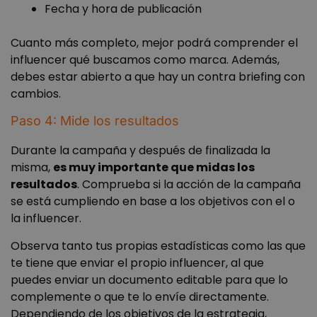
web no se puede utilizar correctamente sin las
Fecha y hora de publicación
cookies estrictamente necesarias.
Proveedor
/
Cuanto más completo, mejor podrá comprender el
Nombre
Vencimient
Dominio
influencer qué buscamos como marca. Además,
__cf_bm
29 minuto
Cloudflare Inc.
debes estar abierto a que hay un contra briefing con
59 segundo
.vimeo.com
cambios.
Paso 4: Mide los resultados
Durante la campaña y después de finalizada la
misma,
es muy importante que midas los
resultados
. Comprueba si la acción de la campaña
se está cumpliendo en base a los objetivos con el o
wordpress_test_cookie
Sesión
Automattic Inc.
la influencer.
wanatopacademy.es
Observa tanto tus propias estadísticas como las que
te tiene que enviar el propio influencer, al que
Política de Privacidad de Google
puedes enviar un documento editable para que lo
complemente o que te lo envíe directamente.
__cf_bm
29 minuto
Cloudflare Inc.
59 segundo
.activehosted.com
Dependiendo de los objetivos de la estrategia,