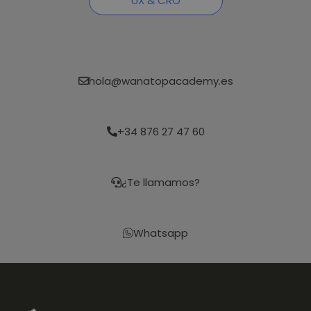
UX & CRO
hola@wanatopacademy.es
+34 876 27 47 60
¿Te llamamos?
Whatsapp