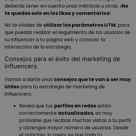
deberás tener en cuenta unas métricas u otras. ¡
No
te quedes solo en los likes y comentarios
!
No te olvides de
utilizar los parámetros UTM
, para
que puedas realizar el seguimiento de los usuarios de
tu influencer a tu página web y conocer la
interacción de la estrategia.
VISITOR_PRIVACY_METADATA
5 meses 4
YouTube
semanas
.youtube.com
Consejos para el éxito del marketing de
influencers
Vamos a darte unos
consejos que te van a ser muy
útiles
para tu estrategia de marketing de
influencers.
Revisa que tus
perfiles en redes
estén
correctamente
actualizados
, es muy
probable que recibas muchas visitas a tu perfil
y obtengas mayor número de usuarios. Desde
el principio, lo mejor es que toda tu