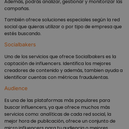
Además, podrás analizar, gestionar y monitorizar las
calcular
segu
datos 
para 
campañas.
visitant
web.
sesione
segu
campañ
También ofrece soluciones especiales según la red
se ut
los inf
para
social que quieras utilizar o por tipo de empresa que
de anál
info
sitios.
nues
estés buscando.
tráf
mejo
expe
Socialbakers
del 
del s
web
Uno de los servicios que ofrece Socialbakers es la
captación de influencers. Identifica los mejores
creadores de contenido y además, tambien ayuda a
identificar cuentas con métricas fraudulentas.
Audience
Es una de las plataformas más populares para
buscar influencers, ya que ofrece muchos más
servicios como: analíticas de cada red social, la
mejor hora de publicación, ofrece un conjunto de
micro influencers para tu audiencia o mejores