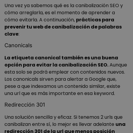
Una vez ya sabemos qué es la canibalización SEO y
__cf_bm
29 minuto
Cloudflare Inc.
59 segundo
.vimeo.com
cómo arreglarla, es el momento de aprender a
cómo evitarla. A continuación,
prácticas para
prevenir tu web de canibalización de palabras
clave
:
Canonicals
La etiqueta canonical también es una buena
wordpress_test_cookie
Sesión
Automattic Inc.
opción para evitar la canibalización SEO.
Aunque
wanatopacademy.es
esta solo se podrá emplear con contenidos nuevos.
Los canonicals sirven para alertar a Google que,
pese a que indexamos un contenido similar, existe
Política de Privacidad de Google
una url que es más importante en esa keyword.
__cf_bm
29 minuto
Cloudflare Inc.
Redirección 301
59 segundo
.activehosted.com
Una solución sencilla y eficaz. Si tenemos 2 urls que
canibalizan entre sí, lo mejor es llevar adelante
una
redirección 301 de la url que menos posición