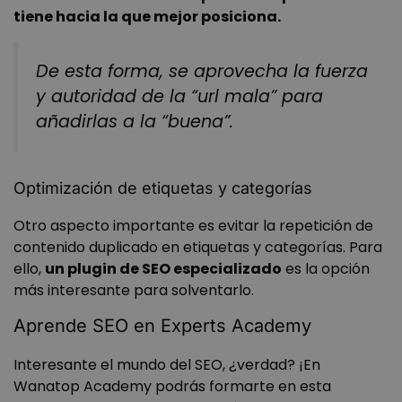
tiene hacia la que mejor posiciona.
De esta forma, se aprovecha la fuerza
VISITOR_PRIVACY_METADATA
5 meses 4
YouTube
y autoridad de la “url mala” para
semanas
.youtube.com
añadirlas a la “buena”.
Optimización de etiquetas y categorías
Otro aspecto importante es evitar la repetición de
contenido duplicado en etiquetas y categorías. Para
ello,
un plugin de SEO especializado
es la opción
más interesante para solventarlo.
Aprende SEO en Experts Academy
Interesante el mundo del SEO, ¿verdad? ¡En
Wanatop Academy podrás formarte en esta