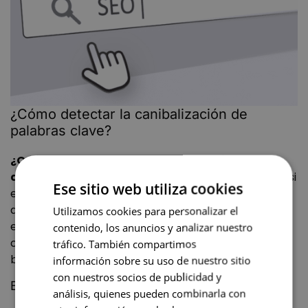
¿Cómo detectar la canibalización de
palabras clave?
¿Qué hacer para no canibalizar? ¿Cómo
detectar la canibalización SEO?
En primer lugar, si
Ese sitio web utiliza cookies
es tu web, tú mismo habrás detectado los errores y
quizás ya estés con ello. Sin embargo, si eres nuevo
Utilizamos cookies para personalizar el
en el proyecto o ya hace tiempo que redactaste los
contenido, los anuncios y analizar nuestro
contenidos, los siguientes trucos te van a venir muy
tráfico. También compartimos
bien:
información sobre su uso de nuestro sitio
con nuestros socios de publicidad y
Buscador del CMS
análisis, quienes pueden combinarla con