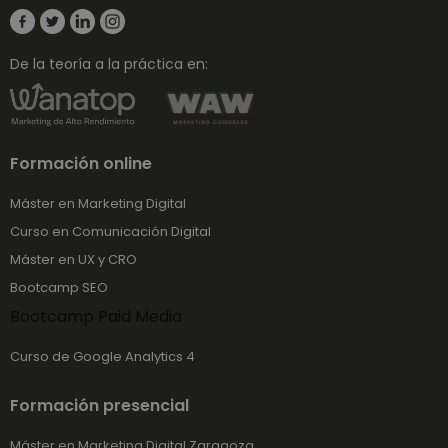
de anál
info
sitios.
nues
tráf
mejo
De la teoría a la práctica en:
expe
del 
del s
web
Formación online
Máster en Marketing Digital
Curso en Comunicación Digital
Máster en UX y CRO
Bootcamp SEO
Bootcamp Paid Media
Curso de Google Analytics 4
Formación presencial
Máster en Marketing Digital Zaragoza