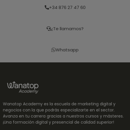
Univers
incr
+34 876 27 47 60
Analyti
en lo
es una
tam
actuali
pue
signific
dete
del ser
si el
análisi
del 
¿Te llamamos?
Google
está
utilizad
util
cookie 
vers
utiliza 
nue
disting
anti
Whatsapp
usuario
inte
únicos
Yout
asigna
númer
ac_enable_tracking
1 mes
Esta
ActiveCampaign
genera
está
LLC
aleato
asoc
wanatopacademy.es
como
Acti
identif
Cam
de clie
está
incluye
conf
cada so
para
de pág
conf
un sitio
que 
Wanatop Academy es la escuela de marketing digital y
utiliza 
habi
calcular
segu
negocios con la que podrás especializarte en el sector.
datos 
para 
Avanza en tu carrera gracias a nuestros cursos y másteres.
visitant
web.
sesione
segu
¡Una formación digital y presencial de calidad superior!
campañ
se ut
los inf
para